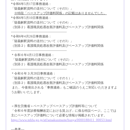
*令和6年5月17日事務連絡：
「疑義解釈資料の送付について（その5）」
※特段「ベースアップ評価料関係」の記載はありませんでした。
*令和6年5月10日事務連絡：
「疑義解釈資料の送付について（その4）」
（別添２）看護職員処遇改善評価料及びベースアップ評価料関係
------------------------------------------------
*令和6年4月26日事務連絡：
「疑義解釈資料の送付について（その3）」
（別添２）看護職員処遇改善評価料及びベースアップ評価料関係
------------------------------------------------
＊令和６年4月12日事務連絡：
「疑義解釈資料の送付について（その2）」
（別添２）看護職員処遇改善評価料及びベースアップ評価料関係
------------------------------------------------
＊令和６年３月28日事務連絡：
「疑義解釈資料の送付について（その１）」
（別添２）看護職員処遇改善評価料及びベースアップ評価料関係
また、今後発出される「事務連絡」もご確認のうえご対応いただきますよ
うお願いいたします。
＜厚生労働省＞ベースアップベースアップ評価料等について
「令和６年度診療報酬改定における賃上げ」に係る特設ページ。ここでは
主にベースアップ評価料について必要な情報が掲載されています。
https://www.mhlw.go.jp/stf/seisakunitsuite/bunya/0000188411_00053.html
---参考---