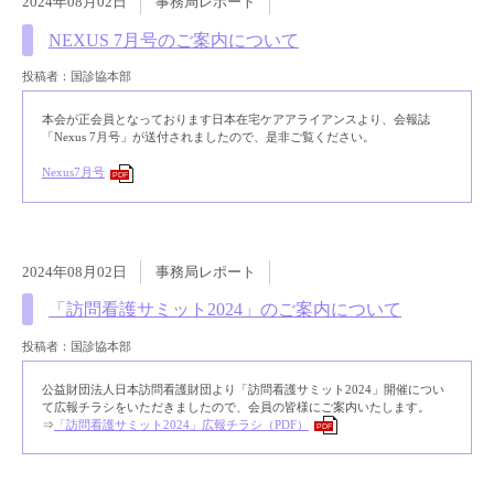
2024年08月02日
事務局レポート
NEXUS 7月号のご案内について
投稿者：国診協本部
本会が正会員となっております日本在宅ケアアライアンスより、会報誌
「Nexus 7月号」が送付されましたので、是非ご覧ください。
Nexus7月号
PDF
2024年08月02日
事務局レポート
「訪問看護サミット2024」のご案内について
投稿者：国診協本部
公益財団法人日本訪問看護財団より「訪問看護サミット2024」開催につい
て広報チラシをいただきましたので、会員の皆様にご案内いたします。
⇒
「訪問看護サミット2024」広報チラシ（PDF）
PDF