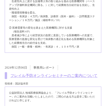
生産性向上に資する設備導入等の取り組みを進める医療機関等（ベース
アップ評価料算定機関に限る。）に対して経費相当分給付金を支給し、生
産性向上
・職場環境整備を図る。
病院・有床診：４万円／病床数、診療所（医科・歯科）・訪問看護ステ
ーション／１８万円／施設（補助率10／10）
② 医療需要等の変化を踏まえた医療機関に対する支援
（報告資料４P）
患者減少等により経営状況の急変に直面している医療機関への支援で、
医療需要の急激な変化を受けて病床数の適正化を進める医療機関を対象と
した経費相当分の給付金を支給。
病院（一般・療養・精神）・有床診：４，１０４千円／床
2024年12月06日
事務局レポート
フレイル予防オンラインセミナーのご案内について
投稿者：国診協本部
公益財団法人 地域医療振興協会より、「フレイル予防オンラインセミナ
ー」のご案内を頂戴いたしましたので、ご関心のある方は是非ご覧いただ
ければと存じます。