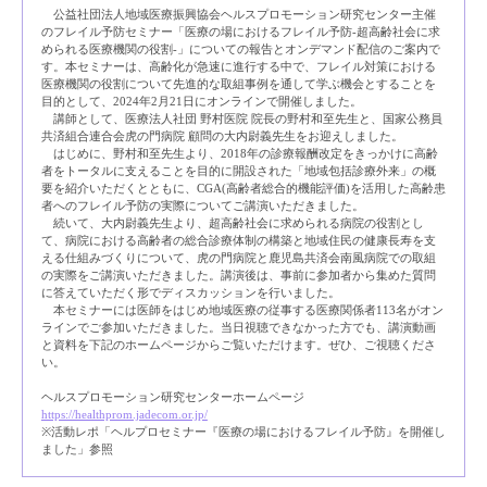
公益社団法人地域医療振興協会ヘルスプロモーション研究センター主催
のフレイル予防セミナー「医療の場におけるフレイル予防-超高齢社会に求
められる医療機関の役割-」についての報告とオンデマンド配信のご案内で
す。本セミナーは、高齢化が急速に進行する中で、フレイル対策における
医療機関の役割について先進的な取組事例を通して学ぶ機会とすることを
目的として、2024年2月21日にオンラインで開催しました。
講師として、医療法人社団 野村医院 院長の野村和至先生と、国家公務員
共済組合連合会虎の門病院 顧問の大内尉義先生をお迎えしました。
はじめに、野村和至先生より、2018年の診療報酬改定をきっかけに高齢
者をトータルに支えることを目的に開設された「地域包括診療外来」の概
要を紹介いただくとともに、CGA(高齢者総合的機能評価)を活用した高齢患
者へのフレイル予防の実際についてご講演いただきました。
続いて、大内尉義先生より、超高齢社会に求められる病院の役割とし
て、病院における高齢者の総合診療体制の構築と地域住民の健康長寿を支
える仕組みづくりについて、虎の門病院と鹿児島共済会南風病院での取組
の実際をご講演いただきました。講演後は、事前に参加者から集めた質問
に答えていただく形でディスカッションを行いました。
本セミナーには医師をはじめ地域医療の従事する医療関係者113名がオン
ラインでご参加いただきました。当日視聴できなかった方でも、講演動画
と資料を下記のホームページからご覧いただけます。ぜひ、ご視聴くださ
い。
ヘルスプロモーション研究センターホームページ
https://healthprom.jadecom.or.jp/
※活動レポ「ヘルプロセミナー『医療の場におけるフレイル予防』を開催し
ました」参照