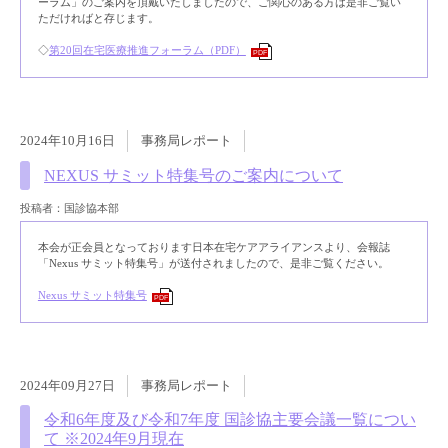
ーラム」のご案内を頂戴いたしましたので、ご関心のある方は是非ご覧い
ただければと存じます。
◇
第20回在宅医療推進フォーラム（PDF）
PDF
2024年10月16日
事務局レポート
NEXUS サミット特集号のご案内について
投稿者：国診協本部
本会が正会員となっております日本在宅ケアアライアンスより、会報誌
「Nexus サミット特集号」が送付されましたので、是非ご覧ください。
Nexus サミット特集号
PDF
2024年09月27日
事務局レポート
令和6年度及び令和7年度 国診協主要会議一覧につい
て ※2024年9月現在