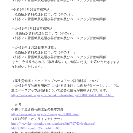
------------------------------------------------
*令和6年4月26日事務連絡：
「疑義解釈資料の送付について（その3）」
（別添２）看護職員処遇改善評価料及びベースアップ評価料関係
------------------------------------------------
＊令和６年4月12日事務連絡：
「疑義解釈資料の送付について（その2）」
（別添２）看護職員処遇改善評価料及びベースアップ評価料関係
------------------------------------------------
＊令和６年３月28日事務連絡：
「疑義解釈資料の送付について（その１）」
（別添２）看護職員処遇改善評価料及びベースアップ評価料関係
また、今後発出される「事務連絡」もご確認のうえご対応いただきますよ
うお願いいたします。
＜厚生労働省＞ベースアップベースアップ評価料等について
「令和６年度診療報酬改定における賃上げ」に係る特設ページ。ここでは
主にベースアップ評価料について必要な情報が掲載されています。
https://www.mhlw.go.jp/stf/seisakunitsuite/bunya/0000188411_00053.html
---参考---
令和６年度診療報酬改定の基本方針
https://www.mhlw.go.jp/stf/newpage_36801.html
（事前説明：オンラインセミナー）
https://www.kokushinkyo.or.jp/index/tabid/797/Default.aspx?
bid=216&dispmid=2578&bkid=680
令和６年度診療報酬改定説明資料等について