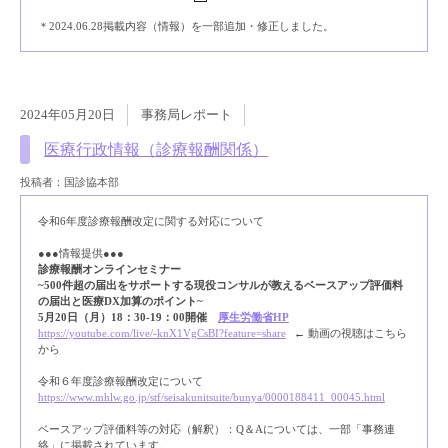
＊2024.06.28掲載内容（情報）を一部追加・修正しました。
2024年05月20日
事務局レポート
医療行政情報（診療報酬関係）
投稿者：国診協本部
令和6年度診療報酬改定に関する対応について
●●●情報提供●●●
診療報酬オンラインセミナー
~500件超の届出をサポートする現役コンサルが教えるベースアップ評価料
の届出と医療DX加算のポイント~
5月20日（月）18：30-19：00開催
厚生労働省HP
https://youtube.com/live/-knX1VgCsBI?feature=share
← 動画の視聴はこちら
から
令和６年度診療報酬改定について
https://www.mhlw.go.jp/stf/seisakunitsuite/bunya/0000188411_00045.html
ベースアップ評価料等の対応（解釈）：Q＆Aについては、一部「事務連
絡」に掲載されています。