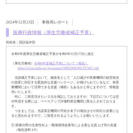
2024年12月23日
事務局レポート
医療行政情報（厚生労働省補正予算）
投稿者：国診協本部
令和6年度厚生労働省補正予算が令和6年12月17日に成立
（厚生労働省）
令和6年度補正予算について（報告）
https://www.mhlw.go.jp/content/10801000/001357467.pdf
当該補正予算において、施策名として「人口減少や医療機関の経営状況
の急変に対応する緊急的な支援パッケージ」が掲げられているなど、各医
療機関において活用できる支援（補助）もあるかと存じますので、情報提
供いたします。
特に、ご留意頂きたい２点を掲記しておりますが、下記①については交
付申請する際には、ベースアップ評価料算定機関に限るとされておりま
す。
つきましては、当該算定機関の手続き未了の場合はその対応が必要にな
ると思われますので、ご留意されるようよろしくお願いいたします。
① 医療分野の生産性向上・職場環境改善等による更なる賃上げ等の支援
（報告資料３P）