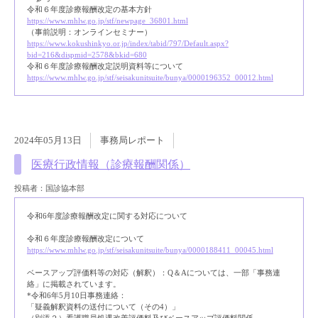
令和６年度診療報酬改定の基本方針
https://www.mhlw.go.jp/stf/newpage_36801.html
（事前説明：オンラインセミナー）
https://www.kokushinkyo.or.jp/index/tabid/797/Default.aspx?
bid=216&dispmid=2578&bkid=680
令和６年度診療報酬改定説明資料等について
https://www.mhlw.go.jp/stf/seisakunitsuite/bunya/0000196352_00012.html
2024年05月13日
事務局レポート
医療行政情報（診療報酬関係）
投稿者：国診協本部
令和6年度診療報酬改定に関する対応について
令和６年度診療報酬改定について
https://www.mhlw.go.jp/stf/seisakunitsuite/bunya/0000188411_00045.html
ベースアップ評価料等の対応（解釈）：Q＆Aについては、一部「事務連
絡」に掲載されています。
*令和6年5月10日事務連絡：
「疑義解釈資料の送付について（その4）」
（別添２）看護職員処遇改善評価料及びベースアップ評価料関係