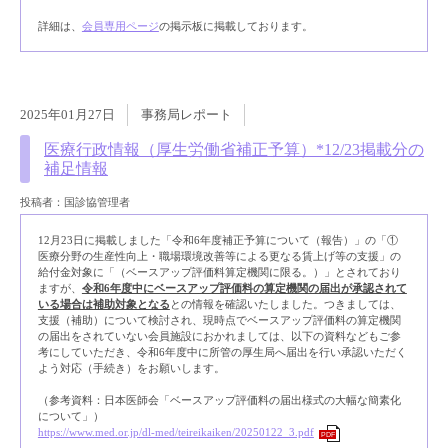
詳細は、
会員専用ページ
の掲示板に掲載しております。
2025年01月27日
事務局レポート
医療行政情報（厚生労働省補正予算）*12/23掲載分の
補足情報
投稿者：国診協管理者
12月23日に掲載しました「令和6年度補正予算について（報告）」の「①
医療分野の生産性向上・職場環境改善等による更なる賃上げ等の支援」の
給付金対象に「（ベースアップ評価料算定機関に限る。）」とされており
ますが、
令和6年度中にベースアップ評価料の算定機関の届出が承認されて
いる場合は補助対象となる
との情報を確認いたしました。つきましては、
支援（補助）について検討され、現時点でベースアップ評価料の算定機関
の届出をされていない会員施設におかれましては、以下の資料などもご参
考にしていただき、令和6年度中に所管の厚生局へ届出を行い承認いただく
よう対応（手続き）をお願いします。
（参考資料：日本医師会「ベースアップ評価料の届出様式の大幅な簡素化
について」）
https://www.med.or.jp/dl-med/teireikaiken/20250122_3.pdf
PDF