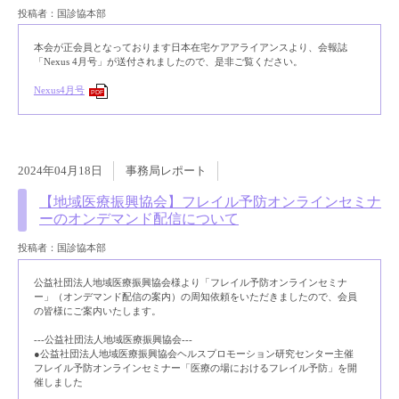
投稿者：国診協本部
本会が正会員となっております日本在宅ケアアライアンスより、会報誌
「Nexus 4月号」が送付されましたので、是非ご覧ください。
Nexus4月号
PDF
2024年04月18日
事務局レポート
【地域医療振興協会】フレイル予防オンラインセミナ
ーのオンデマンド配信について
投稿者：国診協本部
公益社団法人地域医療振興協会様より「フレイル予防オンラインセミナ
ー」（オンデマンド配信の案内）の周知依頼をいただきましたので、会員
の皆様にご案内いたします。
---公益社団法人地域医療振興協会---
●公益社団法人地域医療振興協会ヘルスプロモーション研究センター主催
フレイル予防オンラインセミナー「医療の場におけるフレイル予防」を開
催しました