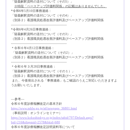
「疑義解釈資料の送付について（その5）」
※特段「ベースアップ評価料関係」の記載はありませんでした。
*令和6年5月10日事務連絡：
「疑義解釈資料の送付について（その4）」
（別添２）看護職員処遇改善評価料及びベースアップ評価料関係
------------------------------------------------
*令和6年4月26日事務連絡：
「疑義解釈資料の送付について（その3）」
（別添２）看護職員処遇改善評価料及びベースアップ評価料関係
------------------------------------------------
＊令和６年4月12日事務連絡：
「疑義解釈資料の送付について（その2）」
（別添２）看護職員処遇改善評価料及びベースアップ評価料関係
------------------------------------------------
＊令和６年３月28日事務連絡：
「疑義解釈資料の送付について（その１）」
（別添２）看護職員処遇改善評価料及びベースアップ評価料関係
また、今後発出される「事務連絡」もご確認のうえご対応いただきますよ
うお願いいたします。
---参考---
令和６年度診療報酬改定の基本方針
https://www.mhlw.go.jp/stf/newpage_36801.html
（事前説明：オンラインセミナー）
https://www.kokushinkyo.or.jp/index/tabid/797/Default.aspx?
bid=216&dispmid=2578&bkid=680
令和６年度診療報酬改定説明資料等について