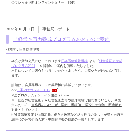
◇フレイル予防オンラインセミナー（PDF）
2024年10月31日
事務局レポート
「経営企画力養成プログラム2024」のご案内
投稿者：国診協管理者
本会が賛助会員になっております
日本医療経営機構
より「
経営企画力養成
プログラム2024
」の開催のご案内を頂戴いたしました。
本件についてご関心をお持ちいただけましたら、ご覧いただければと存じ
ます。
詳細は、会員専用ページの掲示板に掲載しております。
>>>
ご案内チラシはこちら
PDF
※全プログラムオンライン開催（Zoom）
※「医療の経営企画」を経営企画室等や臨床現場で担われている方、今後
担いたい方、
事務職のみならず、医師、看護師、 医療技術職等、医療職も
対象
としています。
※診療報酬改定や物価高騰、働き方改革など益々経営の厳しさが増す医療再
編時代の
経営企画人材・中間管理職の育成の一環
としています。