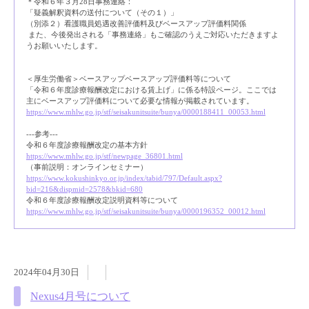
＊令和６年３月28日事務連絡：
「疑義解釈資料の送付について（その１）」
（別添２）看護職員処遇改善評価料及びベースアップ評価料関係
また、今後発出される「事務連絡」もご確認のうえご対応いただきますよ
うお願いいたします。
＜厚生労働省＞ベースアップベースアップ評価料等について
「令和６年度診療報酬改定における賃上げ」に係る特設ページ。ここでは
主にベースアップ評価料について必要な情報が掲載されています。
https://www.mhlw.go.jp/stf/seisakunitsuite/bunya/0000188411_00053.html
---参考---
令和６年度診療報酬改定の基本方針
https://www.mhlw.go.jp/stf/newpage_36801.html
（事前説明：オンラインセミナー）
https://www.kokushinkyo.or.jp/index/tabid/797/Default.aspx?
bid=216&dispmid=2578&bkid=680
令和６年度診療報酬改定説明資料等について
https://www.mhlw.go.jp/stf/seisakunitsuite/bunya/0000196352_00012.html
2024年04月30日
Nexus4月号について