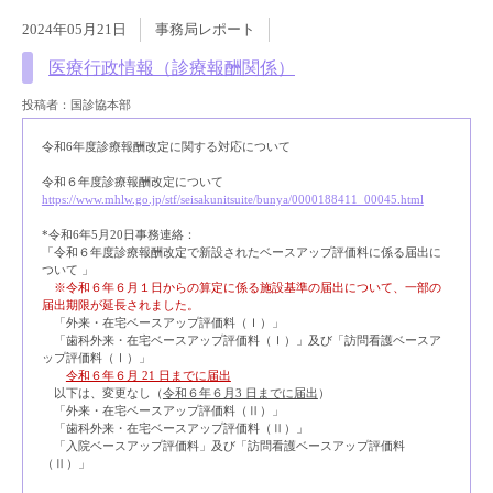
2024年05月21日
事務局レポート
医療行政情報（診療報酬関係）
投稿者：国診協本部
令和6年度診療報酬改定に関する対応について
令和６年度診療報酬改定について
https://www.mhlw.go.jp/stf/seisakunitsuite/bunya/0000188411_00045.html
*令和6年5月20日事務連絡：
「令和６年度診療報酬改定で新設されたベースアップ評価料に係る届出に
ついて 」
※令和６年６月１日からの算定に係る施設基準の届出について、一部の
届出期限が延長されました。
「外来・在宅ベースアップ評価料（Ｉ）」
「歯科外来・在宅ベースアップ評価料（Ⅰ）」及び「訪問看護ベースア
ップ評価料（Ⅰ）」
令和６年６月 21 日までに届出
以下は、変更なし（
令和６年６月3 日までに届出
）
「外来・在宅ベースアップ評価料（Ⅱ）」
「歯科外来・在宅ベースアップ評価料（Ⅱ）」
「入院ベースアップ評価料」及び「訪問看護ベースアップ評価料
（Ⅱ）」