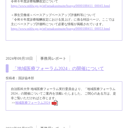
令和６年度診療報酬改定について
https://www.mhlw.go.jp/stf/seisakunitsuite/bunya/0000188411_00045.html
＜厚生労働省＞ベースアップベースアップ評価料等について
「令和６年度診療報酬改定における賃上げ」に係る特設ページ。ここでは
主にベースアップ評価料について必要な情報が掲載されています。
https://www.mhlw.go.jp/stf/seisakunitsuite/bunya/0000188411_00053.html
2024年09月10日
事務局レポート
「地域医療フォーラム2024」の開催について
投稿者：国診協本部
自治医科大学 地域医療フォーラム実行委員会より、「地域医療フォーラム
2024」の開催についてご案内を頂戴いたしました。 ご関心のある方は、是
非ご覧いただければと存じます。
>>
地域医療フォーラム2024
PDF