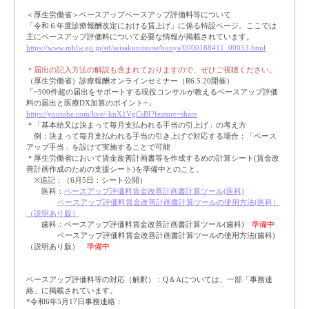
＜厚生労働省＞ベースアップベースアップ評価料等について
「令和６年度診療報酬改定における賃上げ」に係る特設ページ。ここでは
主にベースアップ評価料について必要な情報が掲載されています。
https://www.mhlw.go.jp/stf/seisakunitsuite/bunya/0000188411_00053.html
＊届出の記入方法の解説も含まれておりますので、ぜひご視聴ください。
（厚生労働省）診療報酬オンラインセミナー（R6.5.20開催）
「~500件超の届出をサポートする現役コンサルが教えるベースアップ評価
料の届出と医療DX加算のポイント~」
https://youtube.com/live/-knX1VgCsBI?feature=share
＊「基本給又は決まって毎月支払われる手当の引上げ」の考え方
例：決まって毎月支払われる手当の引き上げで対応する場合：「ベース
アップ手当」を設けて実施することで可能
＊厚生労働省において賃金改善計画書等を作成するめの計算シート(賃金改
善計画作成のための支援シート)を準備中とのこと。
※追記：（6月5日：シート公開）
医科：
ベースアップ評価料賃金改善計画書計算ツール(医科)
ベースアップ評価料賃金改善計画書計算ツールの使用方法(医科）
（説明あり版）
歯科：ベースアップ評価料賃金改善計画書計算ツール(歯科)
準備中
ベースアップ評価料賃金改善計画書計算ツールの使用方法(歯科)
（説明あり版）
準備中
ベースアップ評価料等の対応（解釈）：Q＆Aについては、一部「事務連
絡」に掲載されています。
*令和6年5月17日事務連絡：