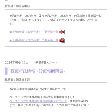
投稿者：国診協本部
令和6年度（2024年度）及び
令和7年度（2025年度）
の国診協主要会議一覧
について掲載いたしますので、ご確認くださいますようお願いいたしま
す。
★令和6年度（2024年度）主要会議一覧
PDF
★令和7年度（2025年度）主要会議一覧
PDF
2024年09月16日
事務局レポート
医療行政情報（診療報酬関係）
投稿者：国診協本部
令和6年度診療報酬改定に関する対応について
ベースアップ評価料の届け出様式が簡素化されました。
ベースアップ評価料届出様式の簡素化について
(厚生労働省HP)
まだ、届出が出来ていない施設等は、この機会にご検討ください。