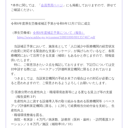
*本件に関しては、「
会員専用ページ
」にも掲載しておりますので、併せて
ご確認ください。
------------------------------
令和6年度厚生労働省補正予算が令和6年12月17日に成立
（厚生労働省）
令和6年度補正予算について（報告）
https://www.mhlw.go.jp/content/10801000/001357467.pdf
当該補正予算において、施策名として「人口減少や医療機関の経営状況
の急変に対応する緊急的な支援パッケージ」が掲げられているなど、各医
療機関において活用できる支援（補助）もあるかと存じますので、情報提
供いたします。
特に、ご留意頂きたい２点を掲記しておりますが、下記①については交
付申請する際には、ベースアップ評価料算定機関に限るとされておりま
す。
つきましては、当該算定機関の手続き未了の場合はその対応が必要にな
ると思われますので、ご留意されるようよろしくお願いいたします。
① 医療分野の生産性向上・職場環境改善等による更なる賃上げ等の支援
（報告資料３P）
生産性向上に資する設備導入等の取り組みを進める医療機関等（ベース
アップ評価料算定機関に限る。）に対して経費相当分給付金を支給し、生
産性向上
・職場環境整備を図る。
病院・有床診：４万円／病床数、診療所（医科・歯科）・訪問看護ステ
ーション／１８万円／施設（補助率10／10）