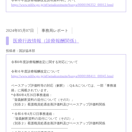
https://www.mhlw.go.jp/stf/seisakunitsuite/bunya/0000196352_00012.html
2024年05月07日
事務局レポート
医療行政情報（診療報酬関係）
投稿者：国診協本部
令和6年度診療報酬改定に関する対応について
令和６年度診療報酬改定について
https://www.mhlw.go.jp/stf/seisakunitsuite/bunya/0000188411_00045.html
ベースアップ評価料等の対応（解釈）：Q＆Aについては、一部「事務連
絡」に掲載されています。
*令和6年4月26日事務連絡：
「疑義解釈資料の送付について（その3）」
（別添２）看護職員処遇改善評価料及びベースアップ評価料関係
------------------------------------------------
＊令和６年4月12日事務連絡：
「疑義解釈資料の送付について（その2）」
（別添２）看護職員処遇改善評価料及びベースアップ評価料関係
------------------------------------------------