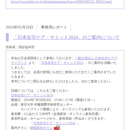
https://www.mhlw.go.jp/stf/seisakunitsuite/bunya/0000196352_00012.html
2024年05月20日
事務局レポート
「日本在宅ケア・サミット2024」のご案内について
投稿者：国診協本部
本会が正会員団体として参画しております、
一般社団法人 日本在宅ケアア
ライアンス
より、「
日本在宅ケア・サミット2024
」のご案内を頂戴いた
しました。
つきましては、会員の皆様にもぜひご参加いただきたくご案内させていた
だきます。
本件についてご関心をお持ちいただけましたら、ぜひご参加ください。
詳細については、こちらをご覧ください
日本在宅ケア・サミット2024
開催日：2024年7月28日(日) 13:00～17:00（開場12:30～）
会場：東京大学 伊藤国際学術研究センター
※ハイブリッド開催により、オンラインでも参加いただけます。
参加費：1人あたり 3,000円（会場参加・オンライン参加共通）
参加申込み：ホームページから、参加登録（申込み）ができます。
「
日本在宅ケア・サミット2024
」
案内チラシ：
開催案内チラシ
PDF