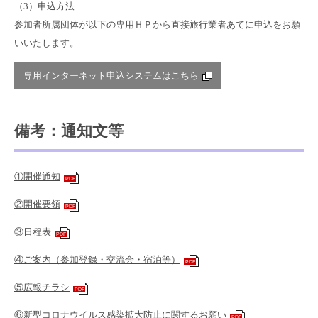
（3）申込方法
参加者所属団体が以下の専用ＨＰから直接旅行業者あてに申込をお願
いいたします。
専用インターネット申込システムはこちら
備考：通知文等
①開催通知
PDF
②開催要領
PDF
③日程表
PDF
④ご案内（参加登録・交流会・宿泊等）
PDF
⑤広報チラシ
PDF
⑥新型コロナウイルス感染拡大防止に関するお願い
PDF