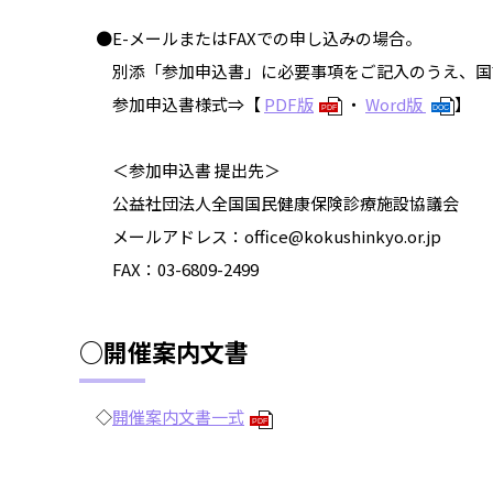
●E-メールまたはFAXでの申し込みの場合。
別添「参加申込書」に必要事項をご記入のうえ、国
参加申込書様式⇒【
PDF版
・
Word版
】
PDF
DOC
＜参加申込書 提出先＞
公益社団法人全国国民健康保険診療施設協議会
メールアドレス：office@kokushinkyo.or.jp
FAX：03-6809-2499
○開催案内文書
◇
開催案内文書一式
PDF