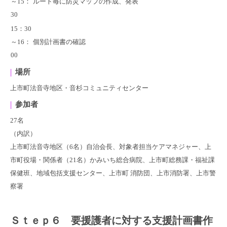
～15：
ルート毎に防災マップの作成、発表
30
15：30
～16：
個別計画書の確認
00
場所
上市町法音寺地区・音杉コミュニティセンター
参加者
27名
（内訳）
上市町法音寺地区（6名）自治会長、対象者担当ケアマネジャー、上
市町役場・関係者（21名）かみいち総合病院、上市町総務課・福祉課
保健班、地域包括支援センター、上市町 消防団、上市消防署、上市警
察署
Ｓｔｅｐ６ 要援護者に対する支援計画書作