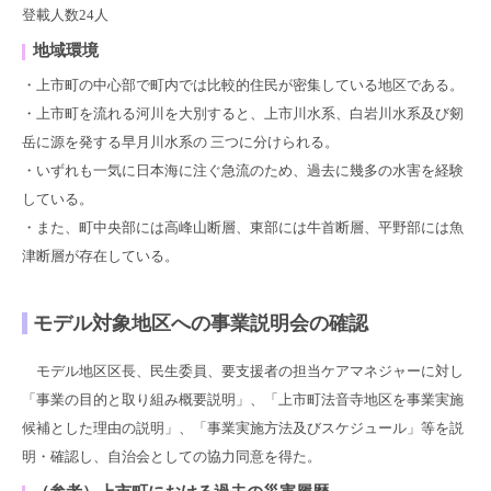
登載人数24人
地域環境
・上市町の中心部で町内では比較的住民が密集している地区である。
・上市町を流れる河川を大別すると、上市川水系、白岩川水系及び剱
岳に源を発する早月川水系の 三つに分けられる。
・いずれも一気に日本海に注ぐ急流のため、過去に幾多の水害を経験
している。
・また、町中央部には高峰山断層、東部には牛首断層、平野部には魚
津断層が存在している。
モデル対象地区への事業説明会の確認
モデル地区区長、民生委員、要支援者の担当ケアマネジャーに対し
「事業の目的と取り組み概要説明」、「上市町法音寺地区を事業実施
候補とした理由の説明」、「事業実施方法及びスケジュール」等を説
明・確認し、自治会としての協力同意を得た。