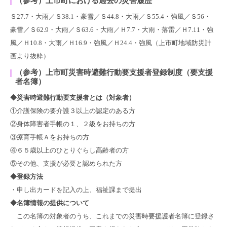
（参考）上市町における過去の災害履歴
Ｓ27.7・大雨／Ｓ38.1・豪雪／Ｓ44.8・大雨／Ｓ55.4・強風／Ｓ56・
豪雪／Ｓ62.9・大雨／Ｓ63.6・大雨／Ｈ7.7・大雨・落雷／Ｈ7.11・強
風／Ｈ10.8・大雨／Ｈ16.9・強風／Ｈ24.4・強風（上市町地域防災計
画より抜粋）
（参考）上市町災害時避難行動要支援者登録制度（要支援
者名簿）
◆災害時避難行動要支援者とは（対象者）
①介護保険の要介護３以上の認定のある方
②身体障害者手帳の１、２級をお持ちの方
③療育手帳Ａをお持ちの方
④６５歳以上のひとりぐらし高齢者の方
⑤その他、支援が必要と認められた方
◆登録方法
・申し出カードを記入の上、福祉課まで提出
◆名簿情報の提供について
この名簿の対象者のうち、これまでの災害時要援護者名簿に登録さ