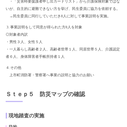
・「災害時要援護者申し出カードリスト」から介護保険対象ではな
いが、自主的に避難できない方を挙げ、民生委員に協力を依頼する。
→民生委員に同行していただき8人に対して事業説明を実施。
3. 事業説明をして同意が得られた方8人を対象
◎対象者内訳
・男性３人、女性５人
・一人暮らし高齢者２人、高齢者世帯１人、同居世帯５人、介護認定
者６人、身体障害者手帳所持者１人
４.その他
上市町消防署・警察署へ事業の説明と協力のお願い
Ｓｔｅｐ５ 防災マップの確認
現地踏査の実施
目的