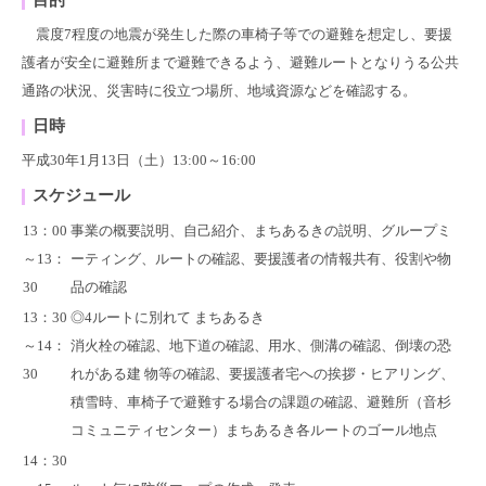
震度7程度の地震が発生した際の車椅子等での避難を想定し、要援
護者が安全に避難所まで避難できるよう、避難ルートとなりうる公共
通路の状況、災害時に役立つ場所、地域資源などを確認する。
日時
平成30年1月13日（土）13:00～16:00
スケジュール
13：00
事業の概要説明、自己紹介、まちあるきの説明、グループミ
～13：
ーティング、ルートの確認、要援護者の情報共有、役割や物
30
品の確認
13：30
◎4ルートに別れて まちあるき
～14：
消火栓の確認、地下道の確認、用水、側溝の確認、倒壊の恐
30
れがある建 物等の確認、要援護者宅への挨拶・ヒアリング、
積雪時、車椅子で避難する場合の課題の確認、避難所（音杉
コミュニティセンター）まちあるき各ルートのゴール地点
14：30