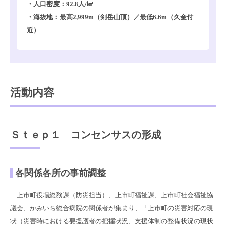
・人口密度：92.8人/㎢
・海抜地：最高2,999m（剣岳山頂）／最低6.6m（久金付
近）
活動内容
Ｓｔｅｐ１ コンセンサスの形成
各関係各所の事前調整
上市町役場総務課（防災担当）、上市町福祉課、上市町社会福祉協
議会、かみいち総合病院の関係者が集まり、「上市町の災害対応の現
状（災害時における要援護者の把握状況、支援体制の整備状況の現状