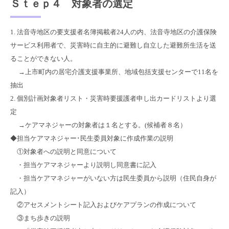
Ｓｔｅｐ４ 対象者の選定
1. 法音寺地区の要支援者名簿掲載者24人の内、法音寺地区の介護保険
サービス利用者で、災害時に自主的に避難し自立した避難所生活を送
ることができない人。
→上市町内の居宅介護支援事業所、地域包括支援センターで11名を
抽出
2. 個別計画対象者リスト・災害時要援護者申し出カードリストより選
定
→ケアマネジャーの対象者は１名とする。(候補者８名）
◆担当ケアマネジャー･民生委員対象に作成作業の説明
①対象者への説明と同意について
・担当ケアマネジャーより説明し同意書に記入
・担当ケアマネジャーがいない方は民生委員から説明（住民自身が
記入）
②アセスメントシート記入およびケアプランの作成について
③まち歩きの説明