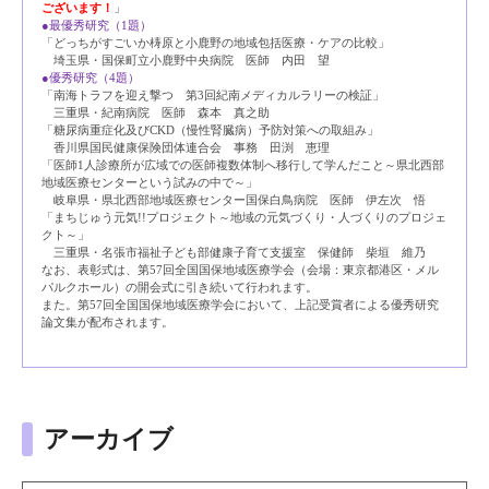
ございます
！
」
●最優秀研究（1題）
「どっちがすごいか梼原と小鹿野の地域包括医療・ケアの比較」
埼玉県・国保町立小鹿野中央病院 医師 内田 望
●優秀研究（4題）
「南海トラフを迎え撃つ 第3回紀南メディカルラリーの検証」
三重県・紀南病院 医師 森本 真之助
「糖尿病重症化及びCKD（慢性腎臓病）予防対策への取組み」
香川県国民健康保険団体連合会 事務 田渕 恵理
「医師1人診療所が広域での医師複数体制へ移行して学んだこと～県北西部
地域医療センターという試みの中で～」
岐阜県・県北西部地域医療センター国保白鳥病院 医師 伊左次 悟
「まちじゅう元気!!プロジェクト～地域の元気づくり・人づくりのプロジェ
クト～」
三重県・名張市福祉子ども部健康子育て支援室 保健師 柴垣 維乃
なお、表彰式は、第57回全国国保地域医療学会（会場：東京都港区・メル
パルクホール）の開会式に引き続いて行われます。
また。第57回全国国保地域医療学会において、上記受賞者による優秀研究
論文集が配布されます。
アーカイブ