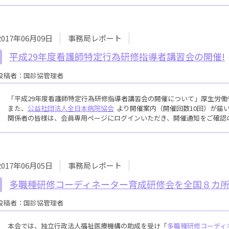
2017年06月09日
事務局レポート
平成29年度看護師特定行為研修指導者講習会の開催!
投稿者：国診協管理者
「平成29年度看護師特定行為研修指導者講習会の開催について」厚生労働
また、
公益社団法人全日本病院協会
より開催案内（開催回数10回）が届
関係者の皆様は、会員専用ページにログインいただき、開催通知をご確認
2017年06月05日
事務局レポート
多職種研修コーディネーター育成研修会を全国８カ
投稿者：国診協管理者
本会では、独立行政法人福祉医療機構の助成を受け「
多職種研修コーディ