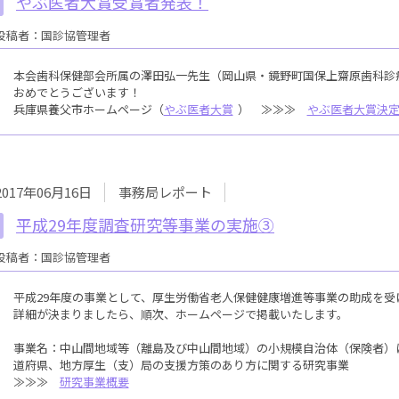
やぶ医者大賞受賞者発表！
投稿者：国診協管理者
本会歯科保健部会所属の澤田弘一先生（岡山県・鏡野町国保上齋原歯科診
おめでとうございます！
兵庫県養父市ホームページ（
やぶ医者大賞
） ≫≫≫
やぶ医者大賞決
2017年06月16日
事務局レポート
平成29年度調査研究等事業の実施③
投稿者：国診協管理者
平成29年度の事業として、厚生労働省老人保健健康増進等事業の助成を受
詳細が決まりましたら、順次、ホームページで掲載いたします。
事業名：中山間地域等（離島及び中山間地域）の小規模自治体（保険者）
道府県、地方厚生（支）局の支援方策のあり方に関する研究事業
≫≫≫
研究事業概要