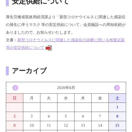
安定供給について
厚生労働省医政局経済課より「新型コロナウイルス に関連した感染症
の発生に伴うマスク 等の安定供給について」会員施設への周知依頼が
ありましたので、お知らせいたします。
文書：
新型コロナウイルスに関連した感染症の診断に用いる検査試薬
等の安定供給について
PDF
アーカイブ
<
2026年8月
>
日
月
火
水
木
金
土
1
2
3
4
5
6
7
8
9
10
11
12
13
14
15