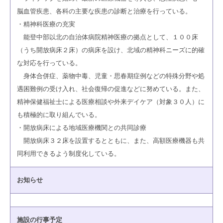
脳血管疾患、各科の主要な疾患の診断と治療を行っている。
・精神科医療の充実
能登中部以北の自治体病院精神医療の拠点として、１００床
（うち開放病床２床）の病床を設け、北域の精神科ニーズに的確
な対応を行っている。
身体合併症、薬物中毒、児童・思春期症例などの特殊分野や処
遇困難例の受け入れ、社会復帰の促進などに努めている。また、
精神保健福祉士による医療相談や外来デイケア（対象３０人）に
も積極的に取り組んでいる。
・開放病床による地域医療機関との共同診療
開放病床３２床を設置するとともに、また、高額医療機器も共
同利用できるよう制度化している。
お知らせ
施設の行事予定