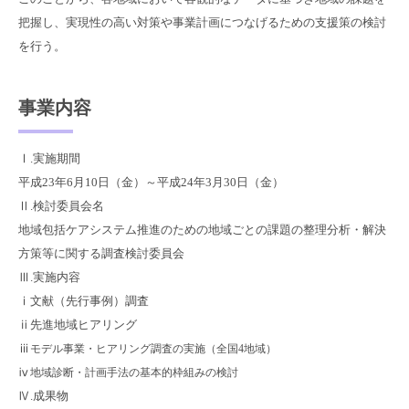
把握し、実現性の高い対策や事業計画につなげるための支援策の検討
を行う。
事業内容
Ⅰ.実施期間
平成23年6月10日（金）～平成24年3月30日（金）
Ⅱ.検討委員会名
地域包括ケアシステム推進のための地域ごとの課題の整理分析・解決
方策等に関する調査検討委員会
Ⅲ.実施内容
ⅰ文献（先行事例）調査
ⅱ先進地域ヒアリング
ⅲ
モデル事業・ヒアリング調査の実施（全国4地域）
ⅳ
地域診断・計画手法の基本的枠組みの検討
Ⅳ.成果物