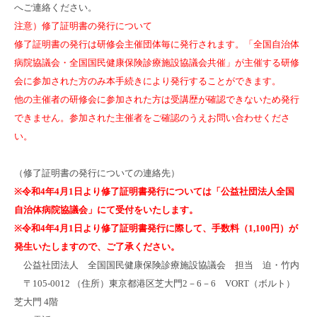
へご連絡ください。
注意）修了証明書の発行について
修了証明書の発行は研修会主催団体毎に発行されます。「全国自治体
病院協議会・全国国民健康保険診療施設協議会共催」が主催する研修
会に参加された方のみ本手続きにより発行することができます。
他の主催者の研修会に参加された方は受講歴が確認できないため発行
できません。参加された主催者をご確認のうえお問い合わせくださ
い。
（修了証明書の発行についての連絡先）
※令和4年4月1日より修了証明書発行については「公益社団法人全国
自治体病院協議会」にて受付をいたします。
※令和4年4月1日より修了証明書発行に際して、手数料（1,100円）が
発生いたしますので、ご了承ください。
公益社団法人 全国国民健康保険診療施設協議会 担当 迫・竹内
〒105‐0012 （住所）東京都港区芝大門2－6－6 VORT（ボルト）
芝大門 4階