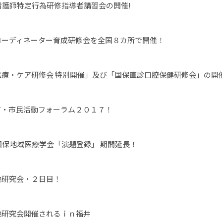
看護師特定行為研修指導者講習会の開催!
コーディネーター育成研修会を全国８カ所で開催！
医療・ケア研修会 特別開催」及び「国保直診口腔保健研修会」の開
ア・市民活動フォーラム２０１７！
国保地域医療学会「演題登録」 期間延長！
地研究会・２日目！
地研究会開催されるｉｎ福井