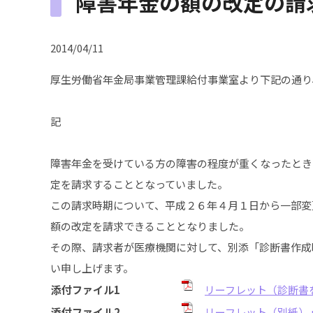
障害年金の額の改定の請
2014/04/11
厚生労働省年金局事業管理課給付事業室より下記の通り
記
障害年金を受けている方の障害の程度が重くなったとき
定を請求することとなっていました。
この請求時期について、平成２６年４月１日から一部変
額の改定を請求できることとなりました。
その際、請求者が医療機関に対して、別添「診断書作成
い申し上げます。
添付ファイル1
リーフレット（診断書を作
添付ファイル2
リーフレット（別紙）.pdf