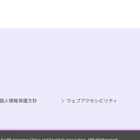
個人情報保護方針
ウェブアクセシビリティ
ealth insurance Clinics and hospitals Association. AllRightsReserved