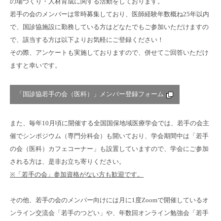
の場づくり・人材育成に関する活動をしております。
若手の会のメンバーは常時募集しており、医師経験年数概ね25年以内
で、国診協施設に勤務している方はどなたでもご参加いただけますの
で、該当する方は以下よりお気軽にご登録ください！
その際、アンケートも実施しておりますので、併せてご回答いただけ
ますと幸いです。
「国診協若手の会（医科）」メンバー登録フォーム
また、毎年10月頃に開催する全国国保地域医療学会では、若手の会主
催でシンポジウム（専門分科会）も開いており、学会期間中は「若手
の会（医科）カフェコーナー」も設置していますので、学会にご参加
される方は、是非お立ち寄りください。
※「若手の会」参加資格がない方も歓迎です。
その他、若手の会のメンバー向けには月に1度Zoomで開催しているオ
ンライン交流会「若手のつどい」や、年数回オンライン勉強会「若手